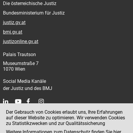
Die österreichische Justiz
Bundesministerium für Justiz
justiz.gv.at
bmj.gv.at
justizonline.gv.at
Palais Trautson
Museumstraße 7
1070 Wien
Social Media Kanäle
der Justiz und des BMJ
Der Gebrauch von Cookies erlaubt uns, Ihre Erfahrungen
Kontakt
auf dieser Website zu optimieren. Wir verwenden Cookies
zu Statistikzwecken und zur Qualitätssicherung
Impressum
Weitere Informationen zum Datenschutz finden Sie
hier
.