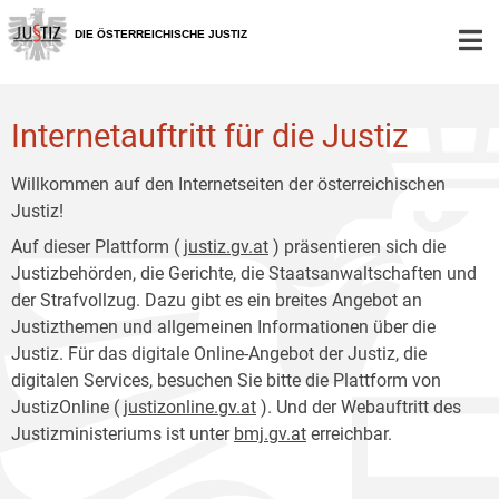
Zur
Zum
Hauptnavigation
Inhalt
DIE ÖSTERREICHISCHE JUSTIZ
[1]
[2]
Internetauftritt für die Justiz
Willkommen auf den Internetseiten der österreichischen
Justiz!
Auf dieser Plattform (
justiz.gv.at
) präsentieren sich die
Justizbehörden, die Gerichte, die Staatsanwaltschaften und
der Strafvollzug. Dazu gibt es ein breites Angebot an
Justizthemen und allgemeinen Informationen über die
Justiz. Für das digitale Online-Angebot der Justiz, die
digitalen Services, besuchen Sie bitte die Plattform von
JustizOnline (
justizonline.gv.at
). Und der Webauftritt des
Justizministeriums ist unter
bmj.gv.at
erreichbar.