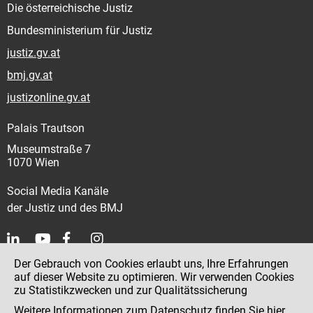
Die österreichische Justiz
Bundesministerium für Justiz
justiz.gv.at
bmj.gv.at
justizonline.gv.at
Palais Trautson
Museumstraße 7
1070 Wien
Social Media Kanäle
der Justiz und des BMJ
Der Gebrauch von Cookies erlaubt uns, Ihre Erfahrungen
Kontakt
auf dieser Website zu optimieren. Wir verwenden Cookies
zu Statistikzwecken und zur Qualitätssicherung
Impressum
Weitere Informationen zum Datenschutz finden Sie
hier
.