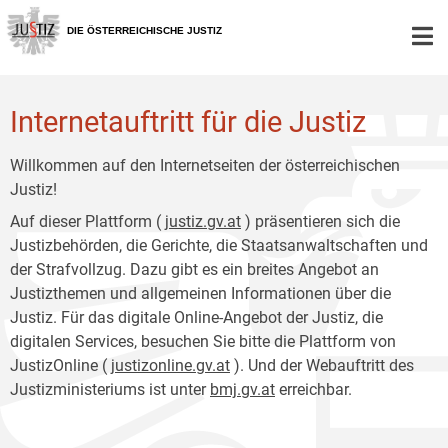
Zur
Zum
Hauptnavigation
Inhalt
DIE ÖSTERREICHISCHE JUSTIZ
[1]
[2]
Internetauftritt für die Justiz
Willkommen auf den Internetseiten der österreichischen
Justiz!
Auf dieser Plattform (
justiz.gv.at
) präsentieren sich die
Justizbehörden, die Gerichte, die Staatsanwaltschaften und
der Strafvollzug. Dazu gibt es ein breites Angebot an
Justizthemen und allgemeinen Informationen über die
Justiz. Für das digitale Online-Angebot der Justiz, die
digitalen Services, besuchen Sie bitte die Plattform von
JustizOnline (
justizonline.gv.at
). Und der Webauftritt des
Justizministeriums ist unter
bmj.gv.at
erreichbar.