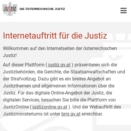
Zur
Zum
Hauptnavigation
Inhalt
DIE ÖSTERREICHISCHE JUSTIZ
[1]
[2]
Internetauftritt für die Justiz
Willkommen auf den Internetseiten der österreichischen
Justiz!
Auf dieser Plattform (
justiz.gv.at
) präsentieren sich die
Justizbehörden, die Gerichte, die Staatsanwaltschaften und
der Strafvollzug. Dazu gibt es ein breites Angebot an
Justizthemen und allgemeinen Informationen über die
Justiz. Für das digitale Online-Angebot der Justiz, die
digitalen Services, besuchen Sie bitte die Plattform von
JustizOnline (
justizonline.gv.at
). Und der Webauftritt des
Justizministeriums ist unter
bmj.gv.at
erreichbar.