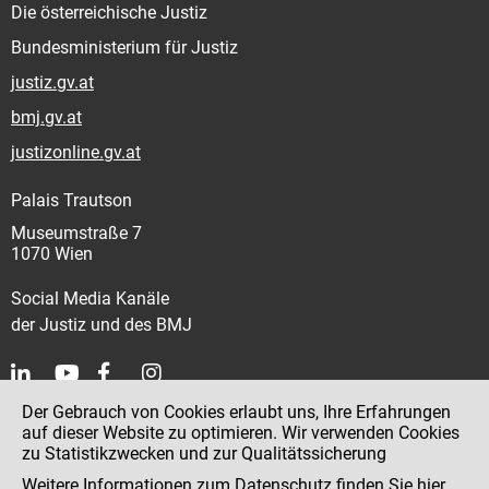
Die österreichische Justiz
Bundesministerium für Justiz
justiz.gv.at
bmj.gv.at
justizonline.gv.at
Palais Trautson
Museumstraße 7
1070 Wien
Social Media Kanäle
der Justiz und des BMJ
Der Gebrauch von Cookies erlaubt uns, Ihre Erfahrungen
Kontakt
auf dieser Website zu optimieren. Wir verwenden Cookies
zu Statistikzwecken und zur Qualitätssicherung
Impressum
Weitere Informationen zum Datenschutz finden Sie
hier
.