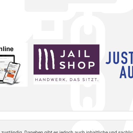
h zuständig. Daneben gibt es jedoch auch inhaltliche und sachli