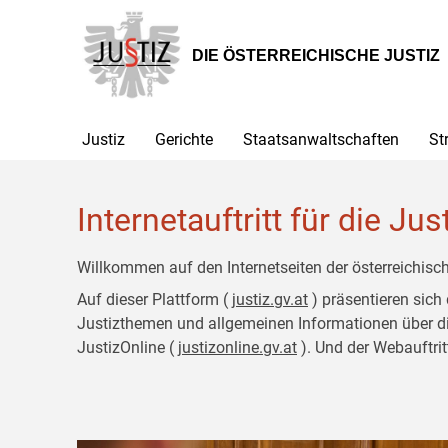
Zur
Zum
Hauptnavigation
Inhalt
[1]
[2]
DIE ÖSTERREICHISCHE JUSTIZ
Justiz
Gerichte
Staatsanwaltschaften
St
Internetauftritt für die Jus
Willkommen auf den Internetseiten der österreichisch
Auf dieser Plattform (
justiz.gv.at
) präsentieren sich
Justizthemen und allgemeinen Informationen über die J
JustizOnline (
justizonline.gv.at
). Und der Webauftrit