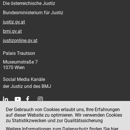
Die österreichische Justiz
Bundesministerium für Justiz
justiz.gv.at
bmj.gv.at
justizonline.gv.at
Palais Trautson
Museumstraße 7
1070 Wien
Social Media Kanäle
der Justiz und des BMJ
Der Gebrauch von Cookies erlaubt uns, Ihre Erfahrungen
Kontakt
auf dieser Website zu optimieren. Wir verwenden Cookies
zu Statistikzwecken und zur Qualitätssicherung
Impressum
Weitere Informationen zum Datenschutz finden Sie
hier
.