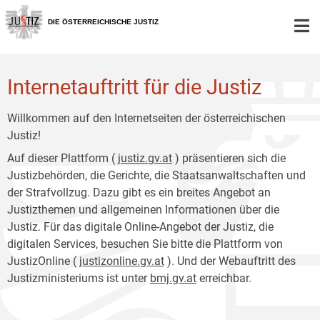
Zur
Zum
Hauptnavigation
Inhalt
DIE ÖSTERREICHISCHE JUSTIZ
[1]
[2]
Internetauftritt für die Justiz
Willkommen auf den Internetseiten der österreichischen
Justiz!
Auf dieser Plattform (
justiz.gv.at
) präsentieren sich die
Justizbehörden, die Gerichte, die Staatsanwaltschaften und
der Strafvollzug. Dazu gibt es ein breites Angebot an
Justizthemen und allgemeinen Informationen über die
Justiz. Für das digitale Online-Angebot der Justiz, die
digitalen Services, besuchen Sie bitte die Plattform von
JustizOnline (
justizonline.gv.at
). Und der Webauftritt des
Justizministeriums ist unter
bmj.gv.at
erreichbar.