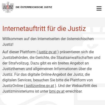
Zur
Zum
Hauptnavigation
Inhalt
DIE ÖSTERREICHISCHE JUSTIZ
[1]
[2]
Internetauftritt für die Justiz
Willkommen auf den Internetseiten der österreichischen
Justiz!
Auf dieser Plattform (
justiz.gv.at
) präsentieren sich die
Justizbehörden, die Gerichte, die Staatsanwaltschaften und
der Strafvollzug. Dazu gibt es ein breites Angebot an
Justizthemen und allgemeinen Informationen über die
Justiz. Für das digitale Online-Angebot der Justiz, die
digitalen Services, besuchen Sie bitte die Plattform von
JustizOnline (
justizonline.gv.at
). Und der Webauftritt des
Justizministeriums ist unter
bmj.gv.at
erreichbar.