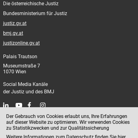
Die österreichische Justiz
Bundesministerium für Justiz
justiz.gv.at
bmj.gv.at
justizonline.gv.at
Palais Trautson
Museumstraße 7
1070 Wien
Social Media Kanäle
der Justiz und des BMJ
Der Gebrauch von Cookies erlaubt uns, Ihre Erfahrungen
Kontakt
auf dieser Website zu optimieren. Wir verwenden Cookies
zu Statistikzwecken und zur Qualitätssicherung
Impressum
Weitere Informationen zum Datenschutz finden Sie
hier
.