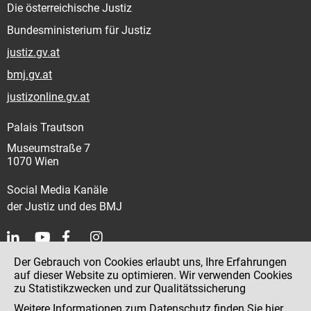
Die österreichische Justiz
Bundesministerium für Justiz
justiz.gv.at
bmj.gv.at
justizonline.gv.at
Palais Trautson
Museumstraße 7
1070 Wien
Social Media Kanäle
der Justiz und des BMJ
Der Gebrauch von Cookies erlaubt uns, Ihre Erfahrungen
Kontakt
auf dieser Website zu optimieren. Wir verwenden Cookies
zu Statistikzwecken und zur Qualitätssicherung
Impressum
Weitere Informationen zum Datenschutz finden Sie
hier
.