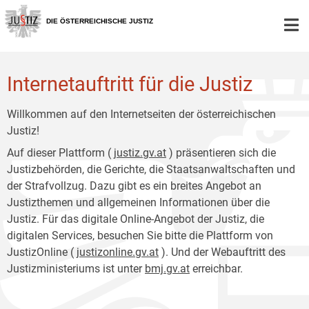
Zur
Zum
Hauptnavigation
Inhalt
DIE ÖSTERREICHISCHE JUSTIZ
[1]
[2]
Internetauftritt für die Justiz
Willkommen auf den Internetseiten der österreichischen
Justiz!
Auf dieser Plattform (
justiz.gv.at
) präsentieren sich die
Justizbehörden, die Gerichte, die Staatsanwaltschaften und
der Strafvollzug. Dazu gibt es ein breites Angebot an
Justizthemen und allgemeinen Informationen über die
Justiz. Für das digitale Online-Angebot der Justiz, die
digitalen Services, besuchen Sie bitte die Plattform von
JustizOnline (
justizonline.gv.at
). Und der Webauftritt des
Justizministeriums ist unter
bmj.gv.at
erreichbar.