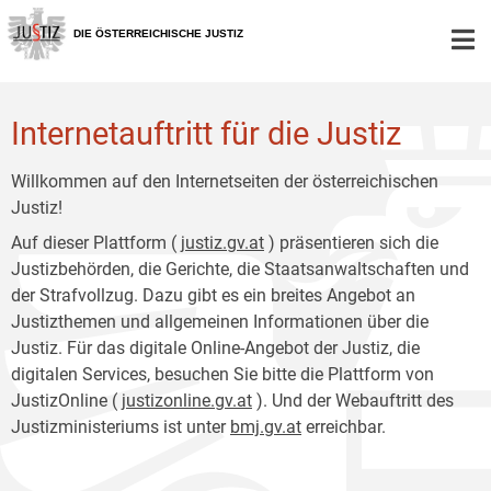
Zur
Zum
Hauptnavigation
Inhalt
DIE ÖSTERREICHISCHE JUSTIZ
[1]
[2]
Internetauftritt für die Justiz
Willkommen auf den Internetseiten der österreichischen
Justiz!
Auf dieser Plattform (
justiz.gv.at
) präsentieren sich die
Justizbehörden, die Gerichte, die Staatsanwaltschaften und
der Strafvollzug. Dazu gibt es ein breites Angebot an
Justizthemen und allgemeinen Informationen über die
Justiz. Für das digitale Online-Angebot der Justiz, die
digitalen Services, besuchen Sie bitte die Plattform von
JustizOnline (
justizonline.gv.at
). Und der Webauftritt des
Justizministeriums ist unter
bmj.gv.at
erreichbar.