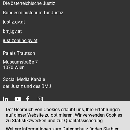
Die österreichische Justiz
Bundesministerium für Justiz
justiz.gv.at
bmj.gv.at
justizonline.gv.at
Palais Trautson
Museumstraße 7
1070 Wien
Social Media Kanäle
der Justiz und des BMJ
Der Gebrauch von Cookies erlaubt uns, Ihre Erfahrungen
Kontakt
auf dieser Website zu optimieren. Wir verwenden Cookies
zu Statistikzwecken und zur Qualitätssicherung
Impressum
Weitere Informationen zum Datenschutz finden Sie
hier
.