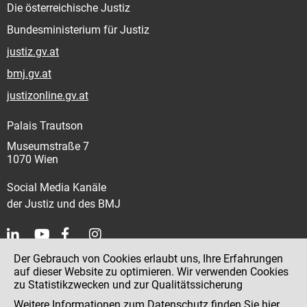
Die österreichische Justiz
Bundesministerium für Justiz
justiz.gv.at
bmj.gv.at
justizonline.gv.at
Palais Trautson
Museumstraße 7
1070 Wien
Social Media Kanäle
der Justiz und des BMJ
Der Gebrauch von Cookies erlaubt uns, Ihre Erfahrungen
Kontakt
auf dieser Website zu optimieren. Wir verwenden Cookies
zu Statistikzwecken und zur Qualitätssicherung
Impressum
Weitere Informationen zum Datenschutz finden Sie
hier
.