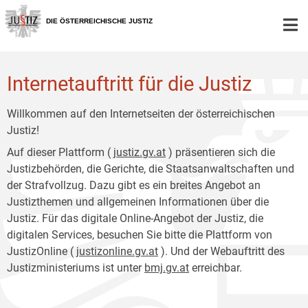
Zur
Zum
Hauptnavigation
Inhalt
DIE ÖSTERREICHISCHE JUSTIZ
[1]
[2]
Internetauftritt für die Justiz
Willkommen auf den Internetseiten der österreichischen
Justiz!
Auf dieser Plattform (
justiz.gv.at
) präsentieren sich die
Justizbehörden, die Gerichte, die Staatsanwaltschaften und
der Strafvollzug. Dazu gibt es ein breites Angebot an
Justizthemen und allgemeinen Informationen über die
Justiz. Für das digitale Online-Angebot der Justiz, die
digitalen Services, besuchen Sie bitte die Plattform von
JustizOnline (
justizonline.gv.at
). Und der Webauftritt des
Justizministeriums ist unter
bmj.gv.at
erreichbar.