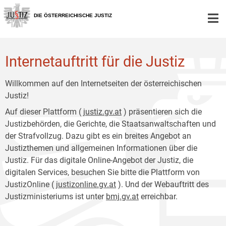
Zur
Zum
Hauptnavigation
Inhalt
DIE ÖSTERREICHISCHE JUSTIZ
[1]
[2]
Internetauftritt für die Justiz
Willkommen auf den Internetseiten der österreichischen
Justiz!
Auf dieser Plattform (
justiz.gv.at
) präsentieren sich die
Justizbehörden, die Gerichte, die Staatsanwaltschaften und
der Strafvollzug. Dazu gibt es ein breites Angebot an
Justizthemen und allgemeinen Informationen über die
Justiz. Für das digitale Online-Angebot der Justiz, die
digitalen Services, besuchen Sie bitte die Plattform von
JustizOnline (
justizonline.gv.at
). Und der Webauftritt des
Justizministeriums ist unter
bmj.gv.at
erreichbar.