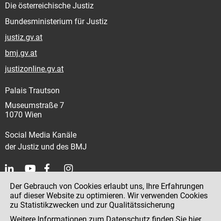
Die österreichische Justiz
Bundesministerium für Justiz
justiz.gv.at
bmj.gv.at
justizonline.gv.at
Palais Trautson
Museumstraße 7
1070 Wien
Social Media Kanäle
der Justiz und des BMJ
Der Gebrauch von Cookies erlaubt uns, Ihre Erfahrungen
Kontakt
auf dieser Website zu optimieren. Wir verwenden Cookies
zu Statistikzwecken und zur Qualitätssicherung
Impressum
Weitere Informationen zum Datenschutz finden Sie
hier
.