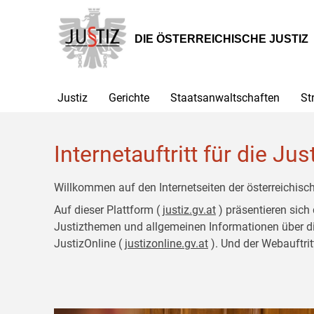
Zur
Zum
Hauptnavigation
Inhalt
[1]
[2]
DIE ÖSTERREICHISCHE JUSTIZ
Justiz
Gerichte
Staatsanwaltschaften
St
Internetauftritt für die Jus
Willkommen auf den Internetseiten der österreichisch
Auf dieser Plattform (
justiz.gv.at
) präsentieren sich
Justizthemen und allgemeinen Informationen über die J
JustizOnline (
justizonline.gv.at
). Und der Webauftrit