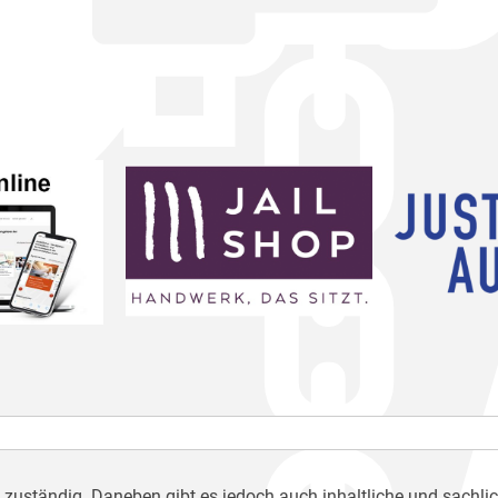
h zuständig. Daneben gibt es jedoch auch inhaltliche und sachli