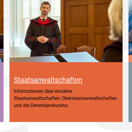
Staatsanwaltschaften
Informationen über einzelne
Staatsanwaltschaften, Oberstaatsanwaltschaften
und die Generalprokuratur.