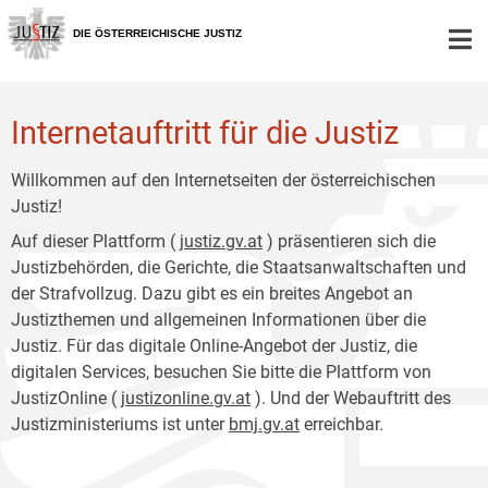
Zur
Zum
Hauptnavigation
Inhalt
DIE ÖSTERREICHISCHE JUSTIZ
[1]
[2]
Internetauftritt für die Justiz
Willkommen auf den Internetseiten der österreichischen
Justiz!
Auf dieser Plattform (
justiz.gv.at
) präsentieren sich die
Justizbehörden, die Gerichte, die Staatsanwaltschaften und
der Strafvollzug. Dazu gibt es ein breites Angebot an
Justizthemen und allgemeinen Informationen über die
Justiz. Für das digitale Online-Angebot der Justiz, die
digitalen Services, besuchen Sie bitte die Plattform von
JustizOnline (
justizonline.gv.at
). Und der Webauftritt des
Justizministeriums ist unter
bmj.gv.at
erreichbar.