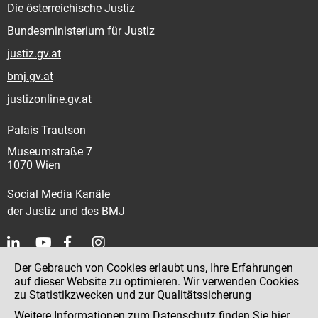
Die österreichische Justiz
Bundesministerium für Justiz
justiz.gv.at
bmj.gv.at
justizonline.gv.at
Palais Trautson
Museumstraße 7
1070 Wien
Social Media Kanäle
der Justiz und des BMJ
Der Gebrauch von Cookies erlaubt uns, Ihre Erfahrungen
Kontakt
auf dieser Website zu optimieren. Wir verwenden Cookies
zu Statistikzwecken und zur Qualitätssicherung
Impressum
Weitere Informationen zum Datenschutz finden Sie
hier
.