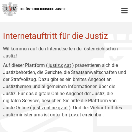
Zur
Zum
Hauptnavigation
Inhalt
DIE ÖSTERREICHISCHE JUSTIZ
[1]
[2]
Internetauftritt für die Justiz
Willkommen auf den Internetseiten der österreichischen
Justiz!
Auf dieser Plattform (
justiz.gv.at
) präsentieren sich die
Justizbehörden, die Gerichte, die Staatsanwaltschaften und
der Strafvollzug. Dazu gibt es ein breites Angebot an
Justizthemen und allgemeinen Informationen über die
Justiz. Für das digitale Online-Angebot der Justiz, die
digitalen Services, besuchen Sie bitte die Plattform von
JustizOnline (
justizonline.gv.at
). Und der Webauftritt des
Justizministeriums ist unter
bmj.gv.at
erreichbar.