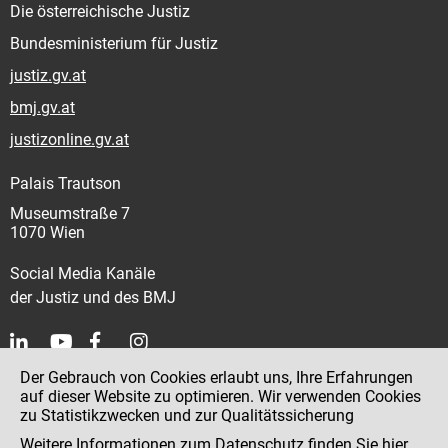
Die österreichische Justiz
Bundesministerium für Justiz
justiz.gv.at
bmj.gv.at
justizonline.gv.at
Palais Trautson
Museumstraße 7
1070 Wien
Social Media Kanäle
der Justiz und des BMJ
Der Gebrauch von Cookies erlaubt uns, Ihre Erfahrungen
Kontakt
auf dieser Website zu optimieren. Wir verwenden Cookies
zu Statistikzwecken und zur Qualitätssicherung
Impressum
Weitere Informationen zum Datenschutz finden Sie
hier
.