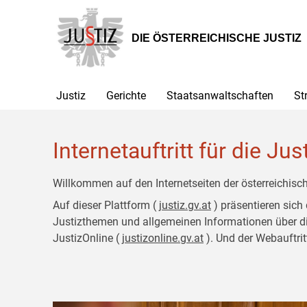
Zur
Zum
Hauptnavigation
Inhalt
[1]
[2]
DIE ÖSTERREICHISCHE JUSTIZ
Justiz
Gerichte
Staatsanwaltschaften
St
Internetauftritt für die Jus
Willkommen auf den Internetseiten der österreichisch
Auf dieser Plattform (
justiz.gv.at
) präsentieren sich
Justizthemen und allgemeinen Informationen über die J
JustizOnline (
justizonline.gv.at
). Und der Webauftrit