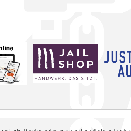
h zuständig. Daneben gibt es jedoch auch inhaltliche und sachli