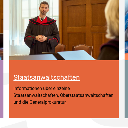
Staatsanwaltschaften
Informationen über einzelne
Staatsanwaltschaften, Oberstaatsanwaltschaften
und die Generalprokuratur.