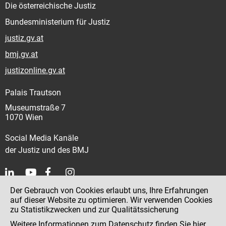
Die österreichische Justiz
Bundesministerium für Justiz
justiz.gv.at
bmj.gv.at
justizonline.gv.at
Palais Trautson
Museumstraße 7
1070 Wien
Social Media Kanäle
der Justiz und des BMJ
Der Gebrauch von Cookies erlaubt uns, Ihre Erfahrungen
Kontakt
auf dieser Website zu optimieren. Wir verwenden Cookies
zu Statistikzwecken und zur Qualitätssicherung
Impressum
Weitere Informationen zum Datenschutz finden Sie
hier
.