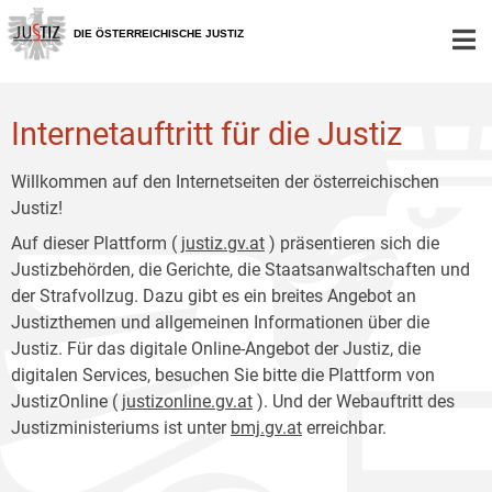
Zur
Zum
Hauptnavigation
Inhalt
DIE ÖSTERREICHISCHE JUSTIZ
[1]
[2]
Internetauftritt für die Justiz
Willkommen auf den Internetseiten der österreichischen
Justiz!
Auf dieser Plattform (
justiz.gv.at
) präsentieren sich die
Justizbehörden, die Gerichte, die Staatsanwaltschaften und
der Strafvollzug. Dazu gibt es ein breites Angebot an
Justizthemen und allgemeinen Informationen über die
Justiz. Für das digitale Online-Angebot der Justiz, die
digitalen Services, besuchen Sie bitte die Plattform von
JustizOnline (
justizonline.gv.at
). Und der Webauftritt des
Justizministeriums ist unter
bmj.gv.at
erreichbar.