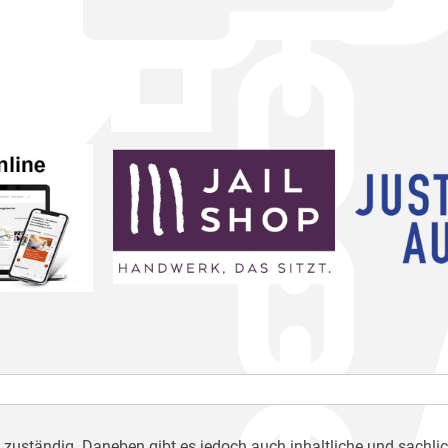
h zuständig. Daneben gibt es jedoch auch inhaltliche und sachli