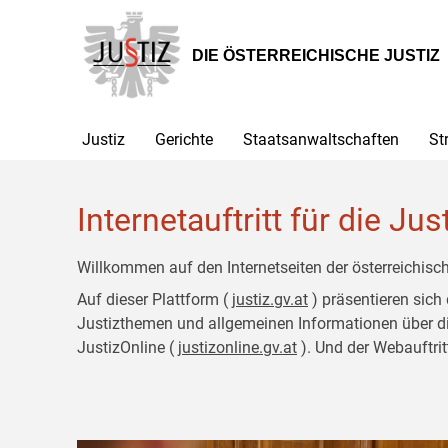
Zur
Zum
Hauptnavigation
Inhalt
[1]
[2]
DIE ÖSTERREICHISCHE JUSTIZ
Justiz
Gerichte
Staatsanwaltschaften
St
Internetauftritt für die Jus
Willkommen auf den Internetseiten der österreichisch
Auf dieser Plattform (
justiz.gv.at
) präsentieren sich
Justizthemen und allgemeinen Informationen über die J
JustizOnline (
justizonline.gv.at
). Und der Webauftrit