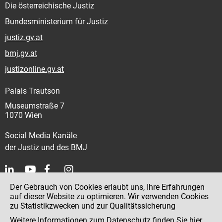
Die österreichische Justiz
Bundesministerium für Justiz
justiz.gv.at
bmj.gv.at
justizonline.gv.at
Palais Trautson
Museumstraße 7
1070 Wien
Social Media Kanäle
der Justiz und des BMJ
Der Gebrauch von Cookies erlaubt uns, Ihre Erfahrungen
Kontakt
auf dieser Website zu optimieren. Wir verwenden Cookies
zu Statistikzwecken und zur Qualitätssicherung
Impressum
Weitere Informationen zum Datenschutz finden Sie
hier
.