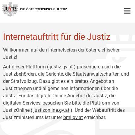
Zur
Zum
Hauptnavigation
Inhalt
DIE ÖSTERREICHISCHE JUSTIZ
[1]
[2]
Internetauftritt für die Justiz
Willkommen auf den Internetseiten der österreichischen
Justiz!
Auf dieser Plattform (
justiz.gv.at
) präsentieren sich die
Justizbehörden, die Gerichte, die Staatsanwaltschaften und
der Strafvollzug. Dazu gibt es ein breites Angebot an
Justizthemen und allgemeinen Informationen über die
Justiz. Für das digitale Online-Angebot der Justiz, die
digitalen Services, besuchen Sie bitte die Plattform von
JustizOnline (
justizonline.gv.at
). Und der Webauftritt des
Justizministeriums ist unter
bmj.gv.at
erreichbar.