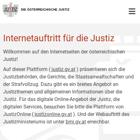
Zur
Zum
Hauptnavigation
Inhalt
DIE ÖSTERREICHISCHE JUSTIZ
[1]
[2]
Internetauftritt für die Justiz
Willkommen auf den Internetseiten der österreichischen
Justiz!
Auf dieser Plattform (
justiz.gv.at
) präsentieren sich die
Justizbehörden, die Gerichte, die Staatsanwaltschaften und
der Strafvollzug. Dazu gibt es ein breites Angebot an
Justizthemen und allgemeinen Informationen über die
Justiz. Für das digitale Online-Angebot der Justiz, die
digitalen Services, besuchen Sie bitte die Plattform von
JustizOnline (
justizonline.gv.at
). Und der Webauftritt des
Justizministeriums ist unter
bmj.gv.at
erreichbar.