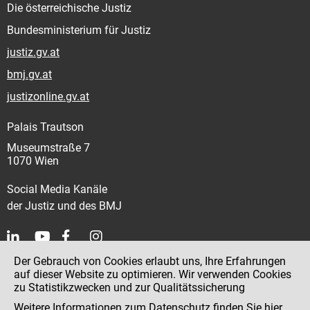
Die österreichische Justiz
Bundesministerium für Justiz
justiz.gv.at
bmj.gv.at
justizonline.gv.at
Palais Trautson
Museumstraße 7
1070 Wien
Social Media Kanäle
der Justiz und des BMJ
Der Gebrauch von Cookies erlaubt uns, Ihre Erfahrungen
Kontakt
auf dieser Website zu optimieren. Wir verwenden Cookies
zu Statistikzwecken und zur Qualitätssicherung
Impressum
Weitere Informationen zum Datenschutz finden Sie
hier
.