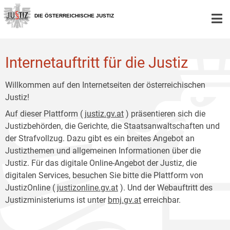
Zur
Zum
Hauptnavigation
Inhalt
DIE ÖSTERREICHISCHE JUSTIZ
[1]
[2]
Internetauftritt für die Justiz
Willkommen auf den Internetseiten der österreichischen
Justiz!
Auf dieser Plattform (
justiz.gv.at
) präsentieren sich die
Justizbehörden, die Gerichte, die Staatsanwaltschaften und
der Strafvollzug. Dazu gibt es ein breites Angebot an
Justizthemen und allgemeinen Informationen über die
Justiz. Für das digitale Online-Angebot der Justiz, die
digitalen Services, besuchen Sie bitte die Plattform von
JustizOnline (
justizonline.gv.at
). Und der Webauftritt des
Justizministeriums ist unter
bmj.gv.at
erreichbar.