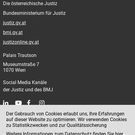
Die österreichische Justiz
Bundesministerium für Justiz
justiz.gv.at
bmj.gv.at
justizonline.gv.at
Palais Trautson
Museumstraße 7
1070 Wien
Social Media Kanäle
der Justiz und des BMJ
Der Gebrauch von Cookies erlaubt uns, Ihre Erfahrungen
Kontakt
auf dieser Website zu optimieren. Wir verwenden Cookies
zu Statistikzwecken und zur Qualitätssicherung
Impressum
Weitere Informationen zum Datenschutz finden Sie
hier
.