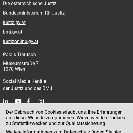
Die österreichische Justiz
Bundesministerium für Justiz
justiz.gv.at
bmj.gv.at
justizonline.gv.at
Palais Trautson
Museumstraße 7
1070 Wien
Social Media Kanäle
der Justiz und des BMJ
Der Gebrauch von Cookies erlaubt uns, Ihre Erfahrungen
Kontakt
auf dieser Website zu optimieren. Wir verwenden Cookies
zu Statistikzwecken und zur Qualitätssicherung
Impressum
Weitere Informationen zum Datenschutz finden Sie
hier
.