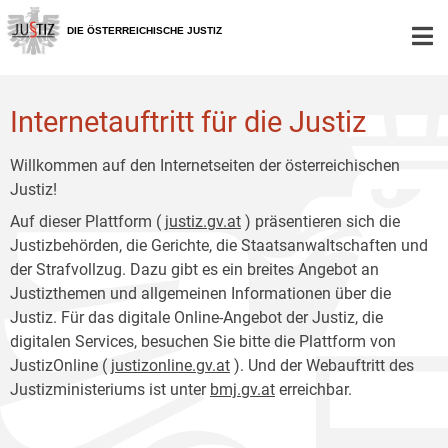
Zur
Zum
Hauptnavigation
Inhalt
DIE ÖSTERREICHISCHE JUSTIZ
[1]
[2]
Internetauftritt für die Justiz
Willkommen auf den Internetseiten der österreichischen
Justiz!
Auf dieser Plattform (
justiz.gv.at
) präsentieren sich die
Justizbehörden, die Gerichte, die Staatsanwaltschaften und
der Strafvollzug. Dazu gibt es ein breites Angebot an
Justizthemen und allgemeinen Informationen über die
Justiz. Für das digitale Online-Angebot der Justiz, die
digitalen Services, besuchen Sie bitte die Plattform von
JustizOnline (
justizonline.gv.at
). Und der Webauftritt des
Justizministeriums ist unter
bmj.gv.at
erreichbar.