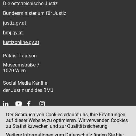
Die österreichische Justiz
Bundesministerium für Justiz
justiz.gv.at
bmj.gv.at
justizonline.gv.at
Palais Trautson
Museumstraße 7
1070 Wien
Social Media Kanäle
der Justiz und des BMJ
Der Gebrauch von Cookies erlaubt uns, Ihre Erfahrungen
Kontakt
auf dieser Website zu optimieren. Wir verwenden Cookies
zu Statistikzwecken und zur Qualitätssicherung
Impressum
Weitere Informationen zum Datenschutz finden Sie
hier
.