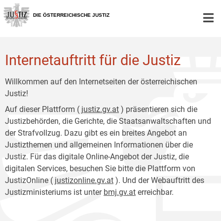
Zur
Zum
Hauptnavigation
Inhalt
DIE ÖSTERREICHISCHE JUSTIZ
[1]
[2]
Internetauftritt für die Justiz
Willkommen auf den Internetseiten der österreichischen
Justiz!
Auf dieser Plattform (
justiz.gv.at
) präsentieren sich die
Justizbehörden, die Gerichte, die Staatsanwaltschaften und
der Strafvollzug. Dazu gibt es ein breites Angebot an
Justizthemen und allgemeinen Informationen über die
Justiz. Für das digitale Online-Angebot der Justiz, die
digitalen Services, besuchen Sie bitte die Plattform von
JustizOnline (
justizonline.gv.at
). Und der Webauftritt des
Justizministeriums ist unter
bmj.gv.at
erreichbar.