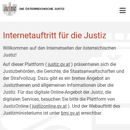
Zur
Zum
Hauptnavigation
Inhalt
DIE ÖSTERREICHISCHE JUSTIZ
[1]
[2]
Internetauftritt für die Justiz
Willkommen auf den Internetseiten der österreichischen
Justiz!
Auf dieser Plattform (
justiz.gv.at
) präsentieren sich die
Justizbehörden, die Gerichte, die Staatsanwaltschaften und
der Strafvollzug. Dazu gibt es ein breites Angebot an
Justizthemen und allgemeinen Informationen über die
Justiz. Für das digitale Online-Angebot der Justiz, die
digitalen Services, besuchen Sie bitte die Plattform von
JustizOnline (
justizonline.gv.at
). Und der Webauftritt des
Justizministeriums ist unter
bmj.gv.at
erreichbar.