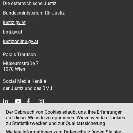
Die österreichische Justiz
Bundesministerium für Justiz
justiz.gv.at
bmj.gv.at
justizonline.gv.at
Palais Trautson
Museumstraße 7
1070 Wien
Social Media Kanäle
der Justiz und des BMJ
Der Gebrauch von Cookies erlaubt uns, Ihre Erfahrungen
Kontakt
auf dieser Website zu optimieren. Wir verwenden Cookies
zu Statistikzwecken und zur Qualitätssicherung
Impressum
Weitere Informationen zum Datenschutz finden Sie
hier
.