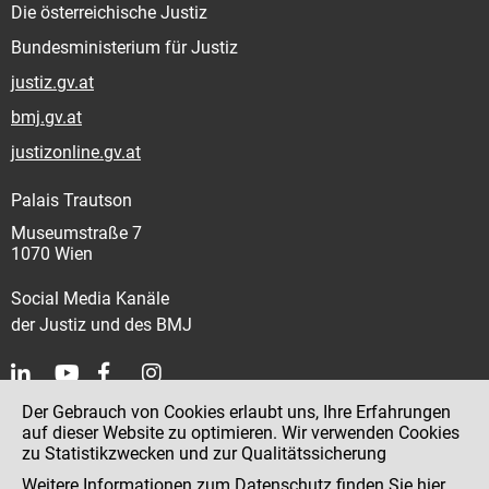
Die österreichische Justiz
Bundesministerium für Justiz
justiz.gv.at
bmj.gv.at
justizonline.gv.at
Palais Trautson
Museumstraße 7
1070 Wien
Social Media Kanäle
der Justiz und des BMJ
Der Gebrauch von Cookies erlaubt uns, Ihre Erfahrungen
Kontakt
auf dieser Website zu optimieren. Wir verwenden Cookies
zu Statistikzwecken und zur Qualitätssicherung
Impressum
Weitere Informationen zum Datenschutz finden Sie
hier
.