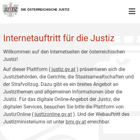
Zur
Zum
Hauptnavigation
Inhalt
DIE ÖSTERREICHISCHE JUSTIZ
[1]
[2]
Internetauftritt für die Justiz
Willkommen auf den Internetseiten der österreichischen
Justiz!
Auf dieser Plattform (
justiz.gv.at
) präsentieren sich die
Justizbehörden, die Gerichte, die Staatsanwaltschaften und
der Strafvollzug. Dazu gibt es ein breites Angebot an
Justizthemen und allgemeinen Informationen über die
Justiz. Für das digitale Online-Angebot der Justiz, die
digitalen Services, besuchen Sie bitte die Plattform von
JustizOnline (
justizonline.gv.at
). Und der Webauftritt des
Justizministeriums ist unter
bmj.gv.at
erreichbar.