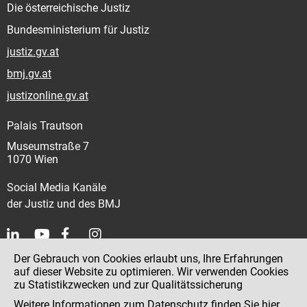
Die österreichische Justiz
Bundesministerium für Justiz
justiz.gv.at
bmj.gv.at
justizonline.gv.at
Palais Trautson
Museumstraße 7
1070 Wien
Social Media Kanäle
der Justiz und des BMJ
Der Gebrauch von Cookies erlaubt uns, Ihre Erfahrungen
Kontakt
auf dieser Website zu optimieren. Wir verwenden Cookies
zu Statistikzwecken und zur Qualitätssicherung
Impressum
Weitere Informationen zum Datenschutz finden Sie
hier
.