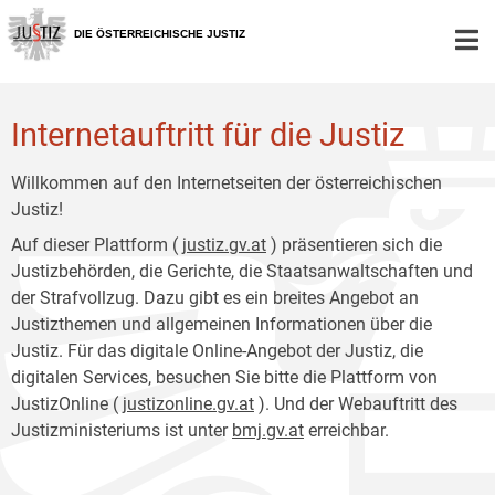
Zur
Zum
Hauptnavigation
Inhalt
DIE ÖSTERREICHISCHE JUSTIZ
[1]
[2]
Internetauftritt für die Justiz
Willkommen auf den Internetseiten der österreichischen
Justiz!
Auf dieser Plattform (
justiz.gv.at
) präsentieren sich die
Justizbehörden, die Gerichte, die Staatsanwaltschaften und
der Strafvollzug. Dazu gibt es ein breites Angebot an
Justizthemen und allgemeinen Informationen über die
Justiz. Für das digitale Online-Angebot der Justiz, die
digitalen Services, besuchen Sie bitte die Plattform von
JustizOnline (
justizonline.gv.at
). Und der Webauftritt des
Justizministeriums ist unter
bmj.gv.at
erreichbar.