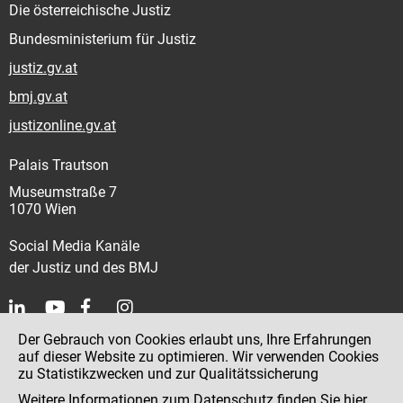
Die österreichische Justiz
Bundesministerium für Justiz
justiz.gv.at
bmj.gv.at
justizonline.gv.at
Palais Trautson
Museumstraße 7
1070 Wien
Social Media Kanäle
der Justiz und des BMJ
Der Gebrauch von Cookies erlaubt uns, Ihre Erfahrungen
Kontakt
auf dieser Website zu optimieren. Wir verwenden Cookies
zu Statistikzwecken und zur Qualitätssicherung
Impressum
Weitere Informationen zum Datenschutz finden Sie
hier
.