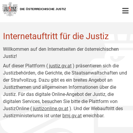
Zur
Zum
Hauptnavigation
Inhalt
DIE ÖSTERREICHISCHE JUSTIZ
[1]
[2]
Internetauftritt für die Justiz
Willkommen auf den Internetseiten der österreichischen
Justiz!
Auf dieser Plattform (
justiz.gv.at
) präsentieren sich die
Justizbehörden, die Gerichte, die Staatsanwaltschaften und
der Strafvollzug. Dazu gibt es ein breites Angebot an
Justizthemen und allgemeinen Informationen über die
Justiz. Für das digitale Online-Angebot der Justiz, die
digitalen Services, besuchen Sie bitte die Plattform von
JustizOnline (
justizonline.gv.at
). Und der Webauftritt des
Justizministeriums ist unter
bmj.gv.at
erreichbar.