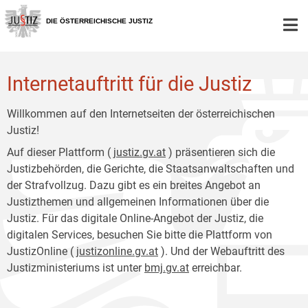
Zur
Zum
Hauptnavigation
Inhalt
DIE ÖSTERREICHISCHE JUSTIZ
[1]
[2]
Internetauftritt für die Justiz
Willkommen auf den Internetseiten der österreichischen
Justiz!
Auf dieser Plattform (
justiz.gv.at
) präsentieren sich die
Justizbehörden, die Gerichte, die Staatsanwaltschaften und
der Strafvollzug. Dazu gibt es ein breites Angebot an
Justizthemen und allgemeinen Informationen über die
Justiz. Für das digitale Online-Angebot der Justiz, die
digitalen Services, besuchen Sie bitte die Plattform von
JustizOnline (
justizonline.gv.at
). Und der Webauftritt des
Justizministeriums ist unter
bmj.gv.at
erreichbar.