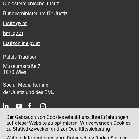
Die österreichische Justiz
Bundesministerium für Justiz
justiz.gv.at
bmj.gv.at
justizonline.gv.at
Palais Trautson
Museumstraße 7
1070 Wien
Social Media Kanäle
der Justiz und des BMJ
Der Gebrauch von Cookies erlaubt uns, Ihre Erfahrungen
Kontakt
auf dieser Website zu optimieren. Wir verwenden Cookies
zu Statistikzwecken und zur Qualitätssicherung
Impressum
Weitere Informationen zum Datenschutz finden Sie
hier
.