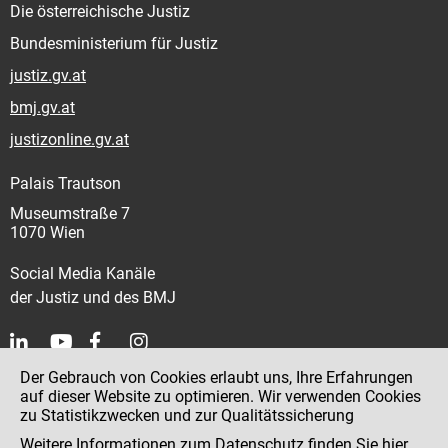
Die österreichische Justiz
Bundesministerium für Justiz
justiz.gv.at
bmj.gv.at
justizonline.gv.at
Palais Trautson
Museumstraße 7
1070 Wien
Social Media Kanäle
der Justiz und des BMJ
Der Gebrauch von Cookies erlaubt uns, Ihre Erfahrungen
Kontakt
auf dieser Website zu optimieren. Wir verwenden Cookies
zu Statistikzwecken und zur Qualitätssicherung
Impressum
Weitere Informationen zum Datenschutz finden Sie
hier
.