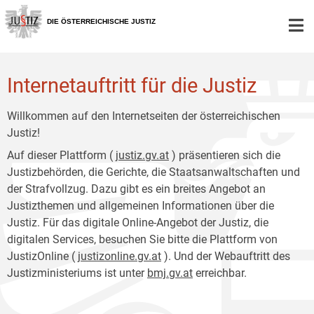
Zur
Zum
Hauptnavigation
Inhalt
DIE ÖSTERREICHISCHE JUSTIZ
[1]
[2]
Internetauftritt für die Justiz
Willkommen auf den Internetseiten der österreichischen
Justiz!
Auf dieser Plattform (
justiz.gv.at
) präsentieren sich die
Justizbehörden, die Gerichte, die Staatsanwaltschaften und
der Strafvollzug. Dazu gibt es ein breites Angebot an
Justizthemen und allgemeinen Informationen über die
Justiz. Für das digitale Online-Angebot der Justiz, die
digitalen Services, besuchen Sie bitte die Plattform von
JustizOnline (
justizonline.gv.at
). Und der Webauftritt des
Justizministeriums ist unter
bmj.gv.at
erreichbar.