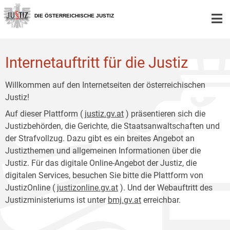
Zur
Zum
Hauptnavigation
Inhalt
DIE ÖSTERREICHISCHE JUSTIZ
[1]
[2]
Internetauftritt für die Justiz
Willkommen auf den Internetseiten der österreichischen
Justiz!
Auf dieser Plattform (
justiz.gv.at
) präsentieren sich die
Justizbehörden, die Gerichte, die Staatsanwaltschaften und
der Strafvollzug. Dazu gibt es ein breites Angebot an
Justizthemen und allgemeinen Informationen über die
Justiz. Für das digitale Online-Angebot der Justiz, die
digitalen Services, besuchen Sie bitte die Plattform von
JustizOnline (
justizonline.gv.at
). Und der Webauftritt des
Justizministeriums ist unter
bmj.gv.at
erreichbar.