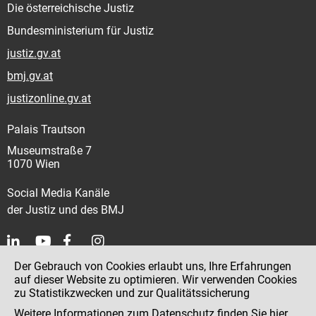
Die österreichische Justiz
Bundesministerium für Justiz
justiz.gv.at
bmj.gv.at
justizonline.gv.at
Palais Trautson
Museumstraße 7
1070 Wien
Social Media Kanäle
der Justiz und des BMJ
Der Gebrauch von Cookies erlaubt uns, Ihre Erfahrungen
Kontakt
auf dieser Website zu optimieren. Wir verwenden Cookies
zu Statistikzwecken und zur Qualitätssicherung
Impressum
Weitere Informationen zum Datenschutz finden Sie
hier
.