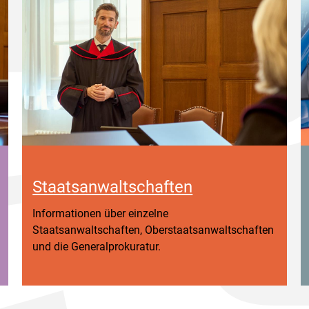
Staatsanwaltschaften
Informationen über einzelne
Staatsanwaltschaften, Oberstaatsanwaltschaften
und die Generalprokuratur.