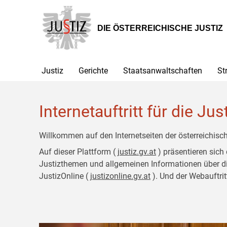
Zur
Zum
Hauptnavigation
Inhalt
[1]
[2]
DIE ÖSTERREICHISCHE JUSTIZ
Justiz
Gerichte
Staatsanwaltschaften
St
Internetauftritt für die Jus
Willkommen auf den Internetseiten der österreichisch
Auf dieser Plattform (
justiz.gv.at
) präsentieren sich
Justizthemen und allgemeinen Informationen über die J
JustizOnline (
justizonline.gv.at
). Und der Webauftrit