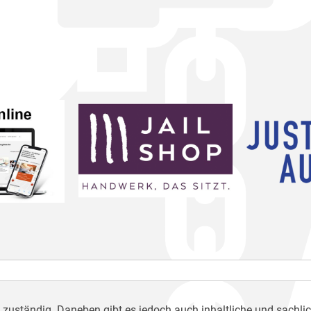
h zuständig. Daneben gibt es jedoch auch inhaltliche und sachli