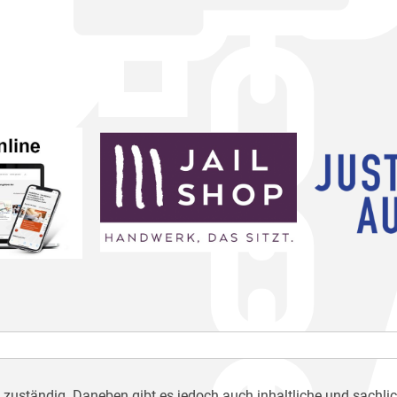
h zuständig. Daneben gibt es jedoch auch inhaltliche und sachli