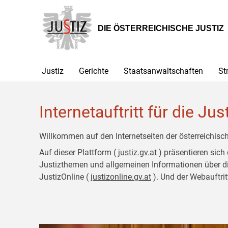
Zur
Zum
Hauptnavigation
Inhalt
[1]
[2]
DIE ÖSTERREICHISCHE JUSTIZ
Justiz
Gerichte
Staatsanwaltschaften
St
Internetauftritt für die Jus
Willkommen auf den Internetseiten der österreichisch
Auf dieser Plattform (
justiz.gv.at
) präsentieren sich
Justizthemen und allgemeinen Informationen über die J
JustizOnline (
justizonline.gv.at
). Und der Webauftrit