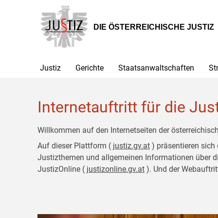
Zur
Zum
Hauptnavigation
Inhalt
[1]
[2]
DIE ÖSTERREICHISCHE JUSTIZ
Justiz
Gerichte
Staatsanwaltschaften
St
Internetauftritt für die Jus
Willkommen auf den Internetseiten der österreichisch
Auf dieser Plattform (
justiz.gv.at
) präsentieren sich
Justizthemen und allgemeinen Informationen über die J
JustizOnline (
justizonline.gv.at
). Und der Webauftrit