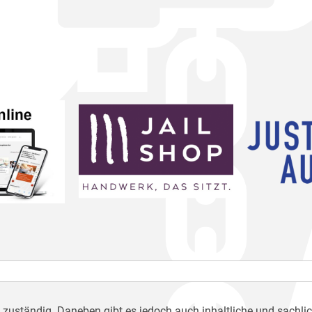
h zuständig. Daneben gibt es jedoch auch inhaltliche und sachli