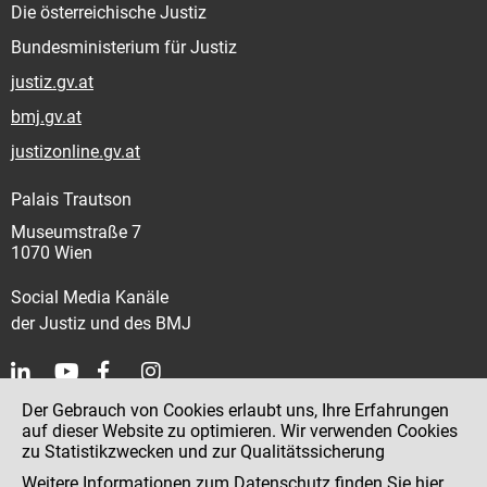
Die österreichische Justiz
Bundesministerium für Justiz
justiz.gv.at
bmj.gv.at
justizonline.gv.at
Palais Trautson
Museumstraße 7
1070 Wien
Social Media Kanäle
der Justiz und des BMJ
Der Gebrauch von Cookies erlaubt uns, Ihre Erfahrungen
Kontakt
auf dieser Website zu optimieren. Wir verwenden Cookies
zu Statistikzwecken und zur Qualitätssicherung
Impressum
Weitere Informationen zum Datenschutz finden Sie
hier
.