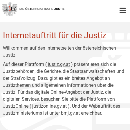
Zur
Zum
Hauptnavigation
Inhalt
DIE ÖSTERREICHISCHE JUSTIZ
[1]
[2]
Internetauftritt für die Justiz
Willkommen auf den Internetseiten der österreichischen
Justiz!
Auf dieser Plattform (
justiz.gv.at
) präsentieren sich die
Justizbehörden, die Gerichte, die Staatsanwaltschaften und
der Strafvollzug. Dazu gibt es ein breites Angebot an
Justizthemen und allgemeinen Informationen über die
Justiz. Für das digitale Online-Angebot der Justiz, die
digitalen Services, besuchen Sie bitte die Plattform von
JustizOnline (
justizonline.gv.at
). Und der Webauftritt des
Justizministeriums ist unter
bmj.gv.at
erreichbar.