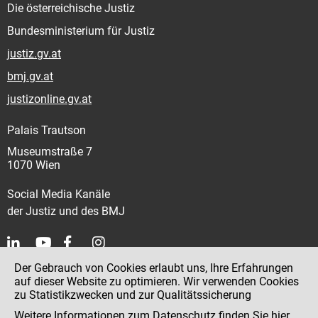
Die österreichische Justiz
Bundesministerium für Justiz
justiz.gv.at
bmj.gv.at
justizonline.gv.at
Palais Trautson
Museumstraße 7
1070 Wien
Social Media Kanäle
der Justiz und des BMJ
Der Gebrauch von Cookies erlaubt uns, Ihre Erfahrungen
Kontakt
auf dieser Website zu optimieren. Wir verwenden Cookies
zu Statistikzwecken und zur Qualitätssicherung
Impressum
Weitere Informationen zum Datenschutz finden Sie
hier
.