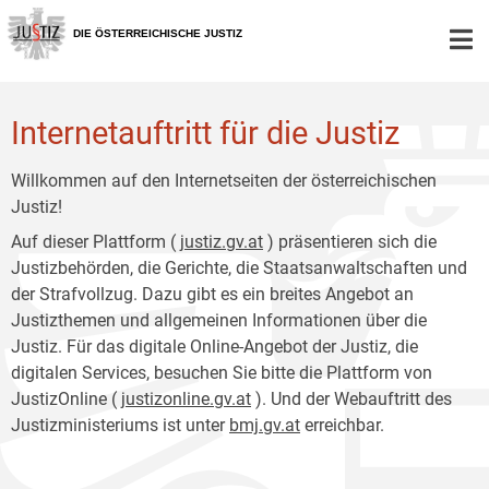
Zur
Zum
Hauptnavigation
Inhalt
DIE ÖSTERREICHISCHE JUSTIZ
[1]
[2]
Internetauftritt für die Justiz
Willkommen auf den Internetseiten der österreichischen
Justiz!
Auf dieser Plattform (
justiz.gv.at
) präsentieren sich die
Justizbehörden, die Gerichte, die Staatsanwaltschaften und
der Strafvollzug. Dazu gibt es ein breites Angebot an
Justizthemen und allgemeinen Informationen über die
Justiz. Für das digitale Online-Angebot der Justiz, die
digitalen Services, besuchen Sie bitte die Plattform von
JustizOnline (
justizonline.gv.at
). Und der Webauftritt des
Justizministeriums ist unter
bmj.gv.at
erreichbar.