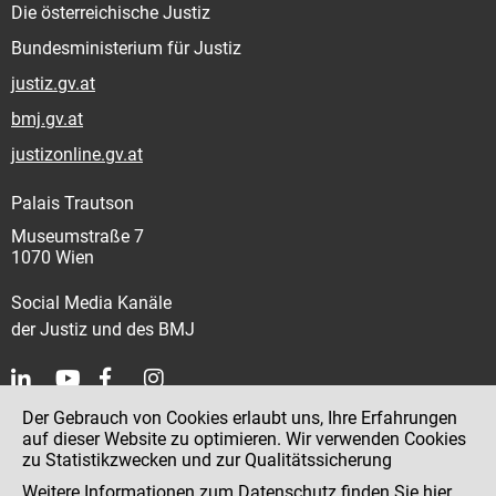
Die österreichische Justiz
Bundesministerium für Justiz
justiz.gv.at
bmj.gv.at
justizonline.gv.at
Palais Trautson
Museumstraße 7
1070 Wien
Social Media Kanäle
der Justiz und des BMJ
Der Gebrauch von Cookies erlaubt uns, Ihre Erfahrungen
Kontakt
auf dieser Website zu optimieren. Wir verwenden Cookies
zu Statistikzwecken und zur Qualitätssicherung
Impressum
Weitere Informationen zum Datenschutz finden Sie
hier
.