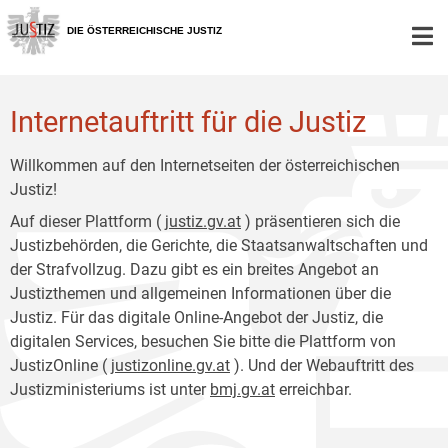
Zur
Zum
Hauptnavigation
Inhalt
DIE ÖSTERREICHISCHE JUSTIZ
[1]
[2]
Internetauftritt für die Justiz
Willkommen auf den Internetseiten der österreichischen
Justiz!
Auf dieser Plattform (
justiz.gv.at
) präsentieren sich die
Justizbehörden, die Gerichte, die Staatsanwaltschaften und
der Strafvollzug. Dazu gibt es ein breites Angebot an
Justizthemen und allgemeinen Informationen über die
Justiz. Für das digitale Online-Angebot der Justiz, die
digitalen Services, besuchen Sie bitte die Plattform von
JustizOnline (
justizonline.gv.at
). Und der Webauftritt des
Justizministeriums ist unter
bmj.gv.at
erreichbar.