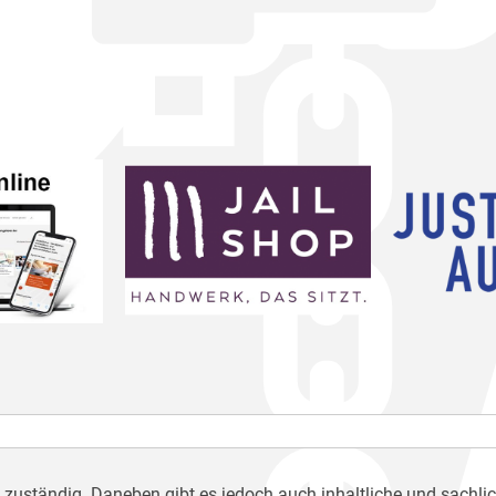
h zuständig. Daneben gibt es jedoch auch inhaltliche und sachli