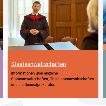
Staatsanwaltschaften
Informationen über einzelne
Staatsanwaltschaften, Oberstaatsanwaltschaften
und die Generalprokuratur.