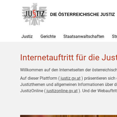
Zur
Zum
Hauptnavigation
Inhalt
[1]
[2]
DIE ÖSTERREICHISCHE JUSTIZ
Justiz
Gerichte
Staatsanwaltschaften
St
Internetauftritt für die Jus
Willkommen auf den Internetseiten der österreichisch
Auf dieser Plattform (
justiz.gv.at
) präsentieren sich
Justizthemen und allgemeinen Informationen über die J
JustizOnline (
justizonline.gv.at
). Und der Webauftrit