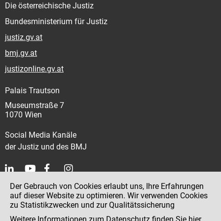
Die österreichische Justiz
Bundesministerium für Justiz
justiz.gv.at
bmj.gv.at
justizonline.gv.at
Palais Trautson
Museumstraße 7
1070 Wien
Social Media Kanäle
der Justiz und des BMJ
Der Gebrauch von Cookies erlaubt uns, Ihre Erfahrungen
Kontakt
auf dieser Website zu optimieren. Wir verwenden Cookies
zu Statistikzwecken und zur Qualitätssicherung
Impressum
Weitere Informationen zum Datenschutz finden Sie
hier
.