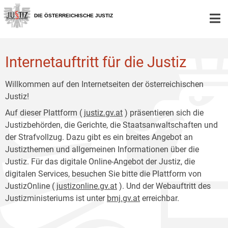
Zur
Zum
Hauptnavigation
Inhalt
DIE ÖSTERREICHISCHE JUSTIZ
[1]
[2]
Internetauftritt für die Justiz
Willkommen auf den Internetseiten der österreichischen
Justiz!
Auf dieser Plattform (
justiz.gv.at
) präsentieren sich die
Justizbehörden, die Gerichte, die Staatsanwaltschaften und
der Strafvollzug. Dazu gibt es ein breites Angebot an
Justizthemen und allgemeinen Informationen über die
Justiz. Für das digitale Online-Angebot der Justiz, die
digitalen Services, besuchen Sie bitte die Plattform von
JustizOnline (
justizonline.gv.at
). Und der Webauftritt des
Justizministeriums ist unter
bmj.gv.at
erreichbar.