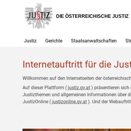
Zur
Zum
Hauptnavigation
Inhalt
[1]
[2]
DIE ÖSTERREICHISCHE JUSTIZ
Justiz
Gerichte
Staatsanwaltschaften
St
Internetauftritt für die Jus
Willkommen auf den Internetseiten der österreichisch
Auf dieser Plattform (
justiz.gv.at
) präsentieren sich
Justizthemen und allgemeinen Informationen über die J
JustizOnline (
justizonline.gv.at
). Und der Webauftrit