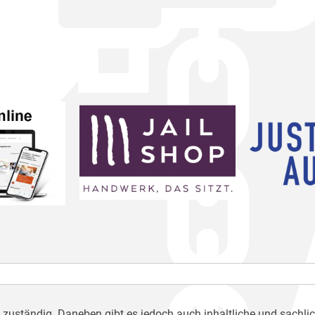
h zuständig. Daneben gibt es jedoch auch inhaltliche und sachli