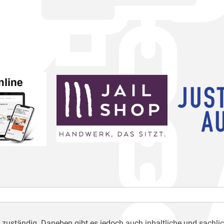
h zuständig. Daneben gibt es jedoch auch inhaltliche und sachli