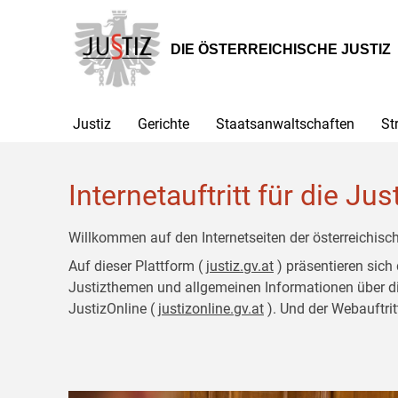
Zur
Zum
Hauptnavigation
Inhalt
[1]
[2]
DIE ÖSTERREICHISCHE JUSTIZ
Justiz
Gerichte
Staatsanwaltschaften
St
Internetauftritt für die Jus
Willkommen auf den Internetseiten der österreichisch
Auf dieser Plattform (
justiz.gv.at
) präsentieren sich
Justizthemen und allgemeinen Informationen über die J
JustizOnline (
justizonline.gv.at
). Und der Webauftrit