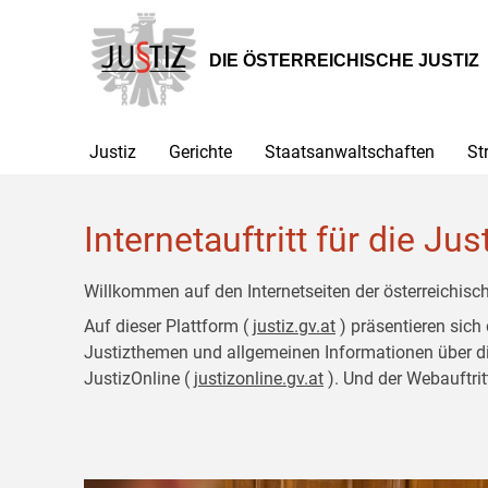
Zur
Zum
Hauptnavigation
Inhalt
[1]
[2]
DIE ÖSTERREICHISCHE JUSTIZ
Justiz
Gerichte
Staatsanwaltschaften
St
Internetauftritt für die Jus
Willkommen auf den Internetseiten der österreichisch
Auf dieser Plattform (
justiz.gv.at
) präsentieren sich
Justizthemen und allgemeinen Informationen über die J
JustizOnline (
justizonline.gv.at
). Und der Webauftrit