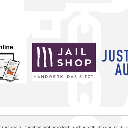
h zuständig. Daneben gibt es jedoch auch inhaltliche und sachli