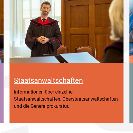
Staatsanwaltschaften
Informationen über einzelne
Staatsanwaltschaften, Oberstaatsanwaltschaften
und die Generalprokuratur.