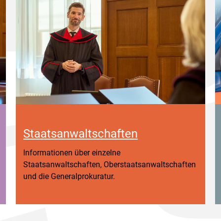
Staatsanwaltschaften
Informationen über einzelne
Staatsanwaltschaften, Oberstaatsanwaltschaften
und die Generalprokuratur.