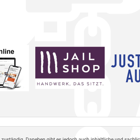
h zuständig. Daneben gibt es jedoch auch inhaltliche und sachli