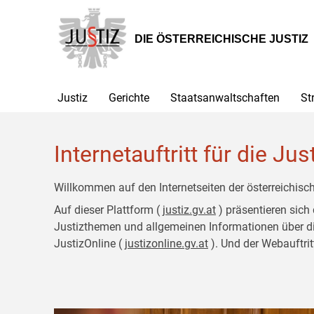
Zur
Zum
Hauptnavigation
Inhalt
[1]
[2]
DIE ÖSTERREICHISCHE JUSTIZ
Justiz
Gerichte
Staatsanwaltschaften
St
Internetauftritt für die Jus
Willkommen auf den Internetseiten der österreichisch
Auf dieser Plattform (
justiz.gv.at
) präsentieren sich
Justizthemen und allgemeinen Informationen über die J
JustizOnline (
justizonline.gv.at
). Und der Webauftrit