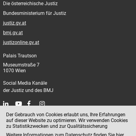
Die österreichische Justiz
Bundesministerium für Justiz
justiz.gv.at
bmj.gv.at
justizonline.gv.at
Palais Trautson
Museumstraße 7
1070 Wien
Social Media Kanäle
der Justiz und des BMJ
Der Gebrauch von Cookies erlaubt uns, Ihre Erfahrungen
Kontakt
auf dieser Website zu optimieren. Wir verwenden Cookies
zu Statistikzwecken und zur Qualitätssicherung
Impressum
Weitere Informationen zum Datenschutz finden Sie
hier
.