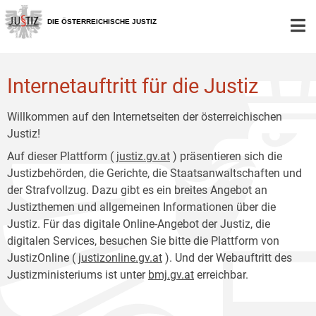
Zur
Zum
Hauptnavigation
Inhalt
DIE ÖSTERREICHISCHE JUSTIZ
[1]
[2]
Internetauftritt für die Justiz
Willkommen auf den Internetseiten der österreichischen
Justiz!
Auf dieser Plattform (
justiz.gv.at
) präsentieren sich die
Justizbehörden, die Gerichte, die Staatsanwaltschaften und
der Strafvollzug. Dazu gibt es ein breites Angebot an
Justizthemen und allgemeinen Informationen über die
Justiz. Für das digitale Online-Angebot der Justiz, die
digitalen Services, besuchen Sie bitte die Plattform von
JustizOnline (
justizonline.gv.at
). Und der Webauftritt des
Justizministeriums ist unter
bmj.gv.at
erreichbar.