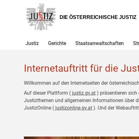
Zur
Zum
Hauptnavigation
Inhalt
[1]
[2]
DIE ÖSTERREICHISCHE JUSTIZ
Justiz
Gerichte
Staatsanwaltschaften
St
Internetauftritt für die Jus
Willkommen auf den Internetseiten der österreichisch
Auf dieser Plattform (
justiz.gv.at
) präsentieren sich
Justizthemen und allgemeinen Informationen über die J
JustizOnline (
justizonline.gv.at
). Und der Webauftrit