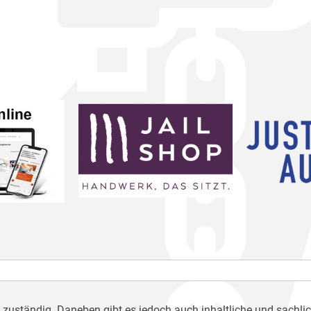
h zuständig. Daneben gibt es jedoch auch inhaltliche und sachli