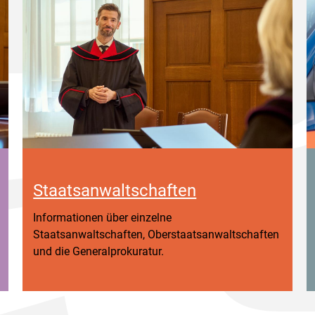
Staatsanwaltschaften
Informationen über einzelne
Staatsanwaltschaften, Oberstaatsanwaltschaften
und die Generalprokuratur.