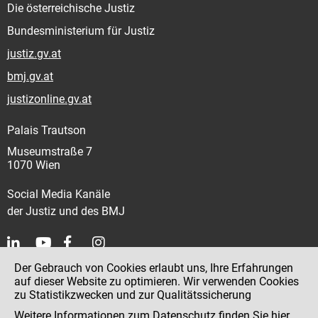
Die österreichische Justiz
Bundesministerium für Justiz
justiz.gv.at
bmj.gv.at
justizonline.gv.at
Palais Trautson
Museumstraße 7
1070 Wien
Social Media Kanäle
der Justiz und des BMJ
Der Gebrauch von Cookies erlaubt uns, Ihre Erfahrungen
Kontakt
auf dieser Website zu optimieren. Wir verwenden Cookies
zu Statistikzwecken und zur Qualitätssicherung
Impressum
Weitere Informationen zum Datenschutz finden Sie
hier
.