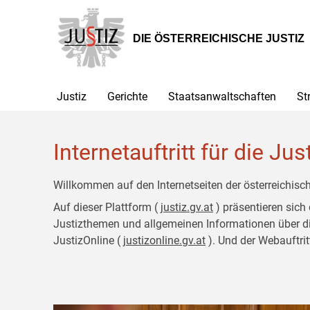
Zur
Zum
Hauptnavigation
Inhalt
[1]
[2]
DIE ÖSTERREICHISCHE JUSTIZ
Justiz
Gerichte
Staatsanwaltschaften
St
Internetauftritt für die Jus
Willkommen auf den Internetseiten der österreichisch
Auf dieser Plattform (
justiz.gv.at
) präsentieren sich
Justizthemen und allgemeinen Informationen über die J
JustizOnline (
justizonline.gv.at
). Und der Webauftrit