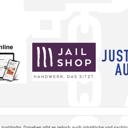
h zuständig. Daneben gibt es jedoch auch inhaltliche und sachli