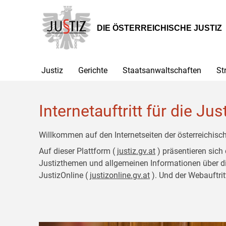
Zur
Zum
Hauptnavigation
Inhalt
[1]
[2]
DIE ÖSTERREICHISCHE JUSTIZ
Justiz
Gerichte
Staatsanwaltschaften
St
Internetauftritt für die Jus
Willkommen auf den Internetseiten der österreichisch
Auf dieser Plattform (
justiz.gv.at
) präsentieren sich
Justizthemen und allgemeinen Informationen über die J
JustizOnline (
justizonline.gv.at
). Und der Webauftrit