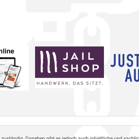
h zuständig. Daneben gibt es jedoch auch inhaltliche und sachli