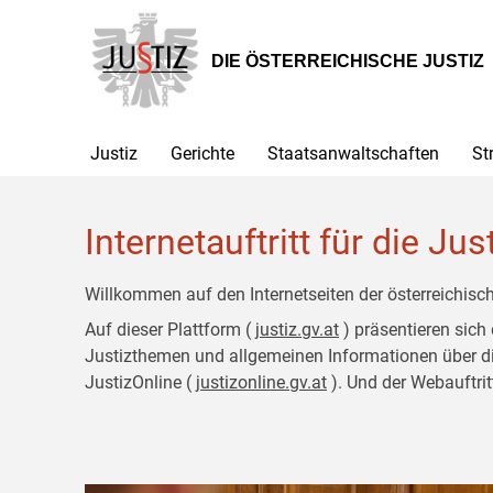
Zur
Zum
Hauptnavigation
Inhalt
[1]
[2]
DIE ÖSTERREICHISCHE JUSTIZ
Justiz
Gerichte
Staatsanwaltschaften
St
Internetauftritt für die Jus
Willkommen auf den Internetseiten der österreichisch
Auf dieser Plattform (
justiz.gv.at
) präsentieren sich
Justizthemen und allgemeinen Informationen über die J
JustizOnline (
justizonline.gv.at
). Und der Webauftrit