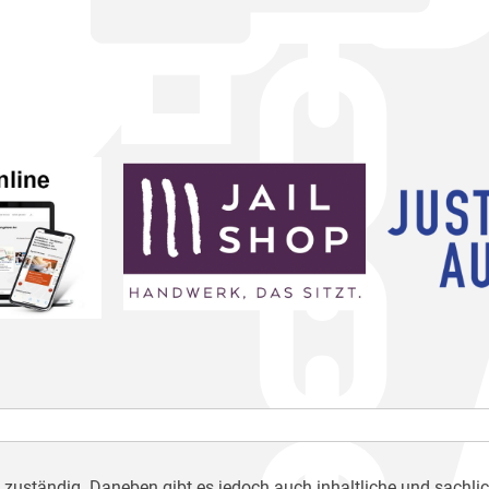
h zuständig. Daneben gibt es jedoch auch inhaltliche und sachli