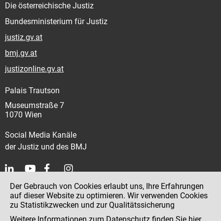
Die österreichische Justiz
Bundesministerium für Justiz
justiz.gv.at
bmj.gv.at
justizonline.gv.at
Palais Trautson
Museumstraße 7
1070 Wien
Social Media Kanäle
der Justiz und des BMJ
Der Gebrauch von Cookies erlaubt uns, Ihre Erfahrungen
Kontakt
auf dieser Website zu optimieren. Wir verwenden Cookies
zu Statistikzwecken und zur Qualitätssicherung
Impressum
Weitere Informationen zum Datenschutz finden Sie
hier
.