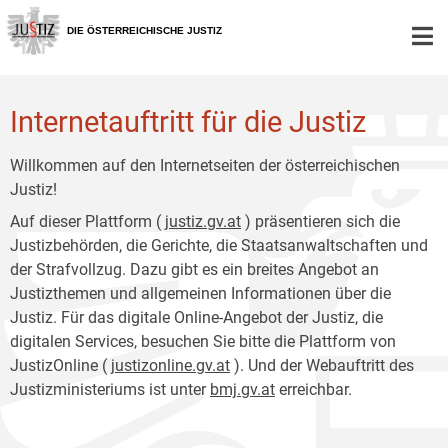
Zur
Zum
Hauptnavigation
Inhalt
DIE ÖSTERREICHISCHE JUSTIZ
[1]
[2]
Internetauftritt für die Justiz
Willkommen auf den Internetseiten der österreichischen
Justiz!
Auf dieser Plattform (
justiz.gv.at
) präsentieren sich die
Justizbehörden, die Gerichte, die Staatsanwaltschaften und
der Strafvollzug. Dazu gibt es ein breites Angebot an
Justizthemen und allgemeinen Informationen über die
Justiz. Für das digitale Online-Angebot der Justiz, die
digitalen Services, besuchen Sie bitte die Plattform von
JustizOnline (
justizonline.gv.at
). Und der Webauftritt des
Justizministeriums ist unter
bmj.gv.at
erreichbar.