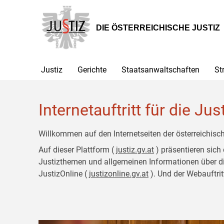
Zur
Zum
Hauptnavigation
Inhalt
[1]
[2]
DIE ÖSTERREICHISCHE JUSTIZ
Justiz
Gerichte
Staatsanwaltschaften
St
Internetauftritt für die Jus
Willkommen auf den Internetseiten der österreichisch
Auf dieser Plattform (
justiz.gv.at
) präsentieren sich
Justizthemen und allgemeinen Informationen über die J
JustizOnline (
justizonline.gv.at
). Und der Webauftrit