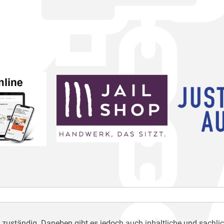
h zuständig. Daneben gibt es jedoch auch inhaltliche und sachli